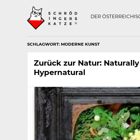
Technisch
SCHRÖDINGERS K
notwendiges
Feld
DER ÖSTERREICHI
für
Recaptcha,
bitte
ignorieren.
SCHLAGWORT:
MODERNE KUNST
Zurück zur Natur: Naturally
Hypernatural