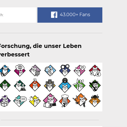
43.000+ Fans
Forschung, die unser Leben
verbessert