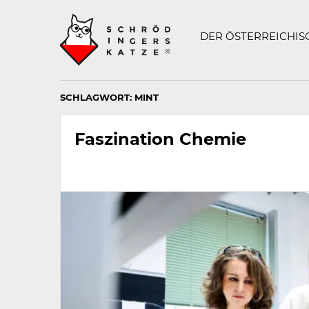
Technisch
SCHRÖDINGERS K
notwendiges
Feld
DER ÖSTERREICHI
für
Recaptcha,
bitte
ignorieren.
SCHLAGWORT:
MINT
Faszination Chemie