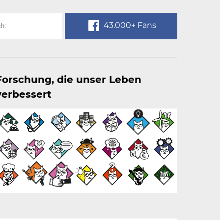
43.000+ Fans
Forschung, die unser Leben
verbessert