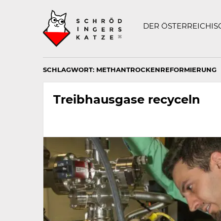
Technisch
SCHRÖDINGERS K
notwendiges
Feld
DER ÖSTERREICHI
für
Recaptcha,
bitte
ignorieren.
SCHLAGWORT:
METHANTROCKENREFORMIERUNG
Treibhausgase recyceln