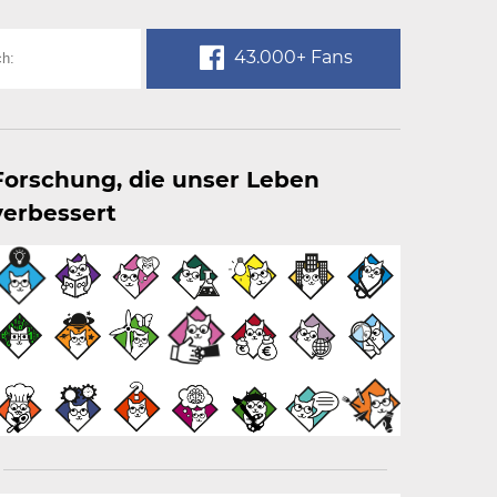
43.000+ Fans
Forschung, die unser Leben
verbessert