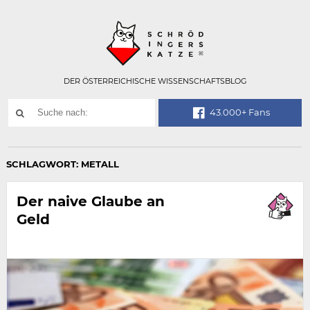
Technisch
SCHRÖDINGER
notwendiges
Feld
für
Recaptcha,
bitte
DER ÖSTERREICHISCHE WISSENSCHAFTSBLOG
ignorieren.
Suchwort
43.000+ Fans
SUCHE
NACH:
SCHLAGWORT:
METALL
Der naive Glaube an
Geld