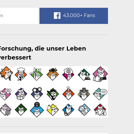
43.000+ Fans
Forschung, die unser Leben
verbessert