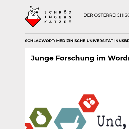
Technisch
SCHRÖDINGERS K
notwendiges
Feld
DER ÖSTERREICHI
für
Recaptcha,
bitte
ignorieren.
SCHLAGWORT:
MEDIZINISCHE UNIVERSITÄT INNSB
Junge Forschung im Word