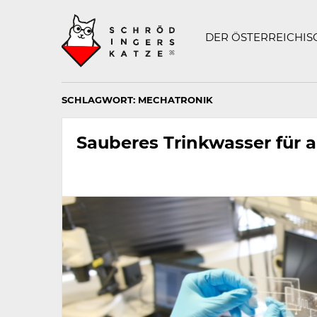
Technisch
SCHRÖDINGERS K
notwendiges
Feld
DER ÖSTERREICHI
für
Recaptcha,
bitte
ignorieren.
SCHLAGWORT:
MECHATRONIK
Sauberes Trinkwasser für a