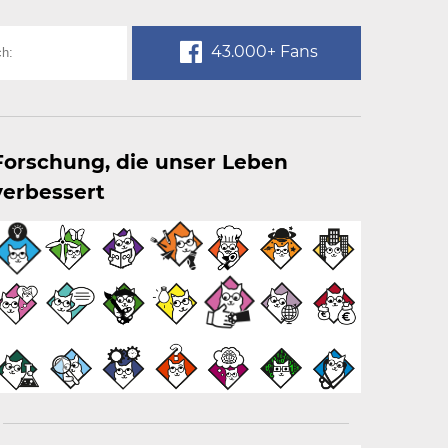
43.000+ Fans
Forschung, die unser Leben
verbessert