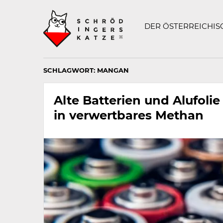
Technisch
SCHRÖDINGERS K
notwendiges
Feld
DER ÖSTERREICHI
für
Recaptcha,
bitte
ignorieren.
SCHLAGWORT:
MANGAN
Alte Batterien und Alufoli
in verwertbares Methan