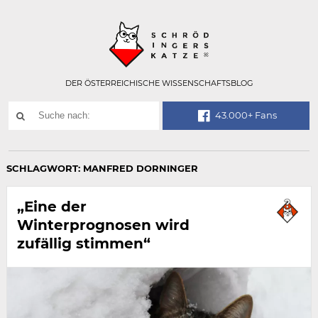
Technisch
SCHRÖDINGER
notwendiges
Feld
für
Recaptcha,
bitte
DER ÖSTERREICHISCHE WISSENSCHAFTSBLOG
ignorieren.
Suchwort
43.000+ Fans
SUCHE
NACH:
SCHLAGWORT:
MANFRED DORNINGER
„Eine der
Winterprognosen wird
zufällig stimmen“