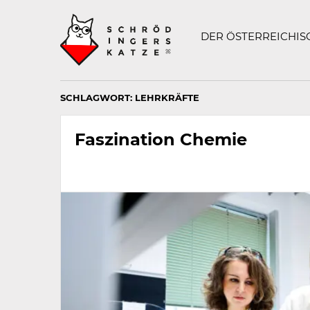
Technisch
SCHRÖDINGERS K
notwendiges
Feld
DER ÖSTERREICHI
für
Recaptcha,
bitte
ignorieren.
SCHLAGWORT:
LEHRKRÄFTE
Faszination Chemie