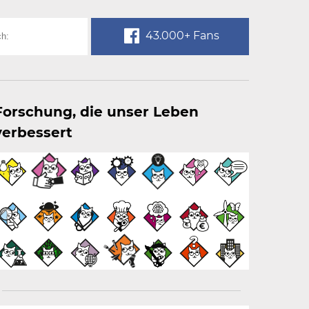
43.000+ Fans
Forschung, die unser Leben
verbessert