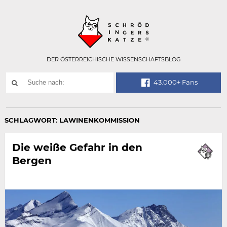
Technisch
SCHRÖDINGER
notwendiges
Feld
für
Recaptcha,
bitte
DER ÖSTERREICHISCHE WISSENSCHAFTSBLOG
ignorieren.
Suchwort
43.000+ Fans
SUCHE
NACH:
SCHLAGWORT:
LAWINENKOMMISSION
Die weiße Gefahr in den
Bergen