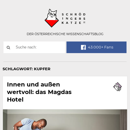
Technisch
SCHRÖDINGER
notwendiges
Feld
für
Recaptcha,
bitte
DER ÖSTERREICHISCHE WISSENSCHAFTSBLOG
ignorieren.
Suchwort
43.000+ Fans
SUCHE
NACH:
SCHLAGWORT:
KUPFER
Innen und außen
wertvoll: das Magdas
Hotel