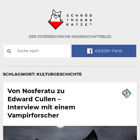
Technisch
SCHRÖDINGER
notwendiges
Feld
für
Recaptcha,
bitte
DER ÖSTERREICHISCHE WISSENSCHAFTSBLOG
ignorieren.
Suchwort
43.000+ Fans
SUCHE
NACH:
SCHLAGWORT:
KULTURGESCHICHTE
Von Nosferatu zu
Edward Cullen –
Interview mit einem
Vampirforscher