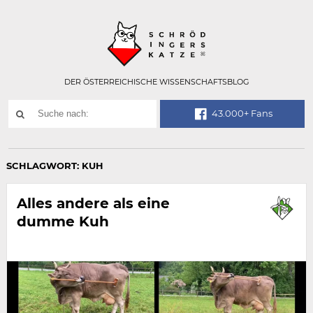
Technisch
SCHRÖDINGER
notwendiges
Feld
für
Recaptcha,
bitte
DER ÖSTERREICHISCHE WISSENSCHAFTSBLOG
ignorieren.
Suchwort
43.000+ Fans
SUCHE
NACH:
SCHLAGWORT:
KUH
Alles andere als eine
dumme Kuh