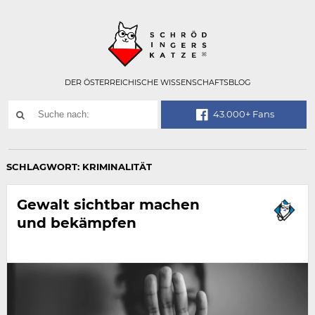
Technisch
SCHRÖDINGER
notwendiges
Feld
für
Recaptcha,
bitte
DER ÖSTERREICHISCHE WISSENSCHAFTSBLOG
ignorieren.
Suchwort
43.000+ Fans
SUCHE
NACH:
SCHLAGWORT:
KRIMINALITÄT
Gewalt sichtbar machen
und bekämpfen