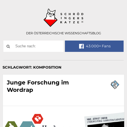
Technisch
SCHRÖDINGER
notwendiges
Feld
für
Recaptcha,
bitte
DER ÖSTERREICHISCHE WISSENSCHAFTSBLOG
ignorieren.
Suchwort
43.000+ Fans
SUCHE
NACH:
SCHLAGWORT:
KOMPOSITION
Junge Forschung im
Wordrap