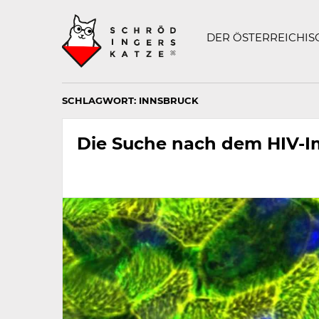
Technisch
SCHRÖDINGERS K
notwendiges
Feld
DER ÖSTERREICHI
für
Recaptcha,
bitte
ignorieren.
SCHLAGWORT:
INNSBRUCK
Die Suche nach dem HIV-I