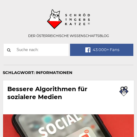
Technisch
SCHRÖDINGER
notwendiges
Feld
für
Recaptcha,
bitte
DER ÖSTERREICHISCHE WISSENSCHAFTSBLOG
ignorieren.
Suchwort
43.000+ Fans
SUCHE
NACH:
SCHLAGWORT:
INFORMATIONEN
Bessere Algorithmen für
sozialere Medien