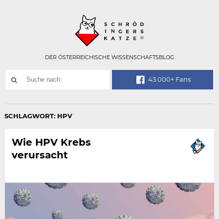
Technisch
SCHRÖDINGER
notwendiges
Feld
für
Recaptcha,
bitte
DER ÖSTERREICHISCHE WISSENSCHAFTSBLOG
ignorieren.
Suchwort
43.000+ Fans
SUCHE
NACH:
SCHLAGWORT:
HPV
Wie HPV Krebs
verursacht