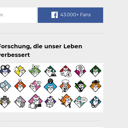
43.000+ Fans
Forschung, die unser Leben
verbessert