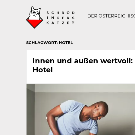
Technisch
SCHRÖDINGERS K
notwendiges
Feld
DER ÖSTERREICHI
für
Recaptcha,
bitte
ignorieren.
SCHLAGWORT:
HOTEL
Innen und außen wertvoll
Hotel