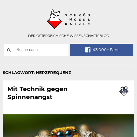
Technisch
SCHRÖDINGER
notwendiges
Feld
für
Recaptcha,
bitte
DER ÖSTERREICHISCHE WISSENSCHAFTSBLOG
ignorieren.
Suchwort
43.000+ Fans
SUCHE
NACH:
SCHLAGWORT:
HERZFREQUENZ
Mit Technik gegen
Spinnenangst