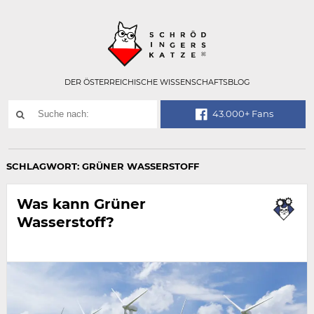
Technisch
SCHRÖDINGER
notwendiges
Feld
für
Recaptcha,
bitte
DER ÖSTERREICHISCHE WISSENSCHAFTSBLOG
ignorieren.
Suchwort
43.000+ Fans
SUCHE
NACH:
SCHLAGWORT:
GRÜNER WASSERSTOFF
Was kann Grüner
Wasserstoff?