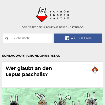
Technisch
SCHRÖDINGER
notwendiges
Feld
für
Recaptcha,
bitte
DER ÖSTERREICHISCHE WISSENSCHAFTSBLOG
ignorieren.
Suchwort
43.000+ Fans
SUCHE
NACH:
SCHLAGWORT:
GRÜNDONNERSTAG
Wer glaubt an den
Lepus paschalis?