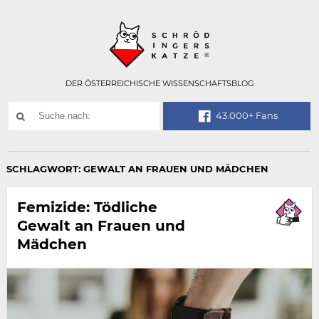
Technisch
SCHRÖDINGER
notwendiges
Feld
für
Recaptcha,
bitte
DER ÖSTERREICHISCHE WISSENSCHAFTSBLOG
ignorieren.
Suchwort
43.000+ Fans
SUCHE
NACH:
SCHLAGWORT:
GEWALT AN FRAUEN UND MÄDCHEN
Femizide: Tödliche
Gewalt an Frauen und
Mädchen