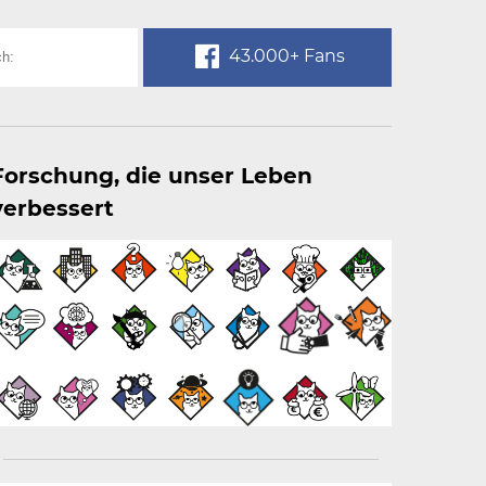
43.000+ Fans
Forschung, die unser Leben
verbessert