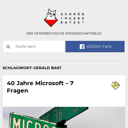
Technisch
SCHRÖDINGER
notwendiges
Feld
für
Recaptcha,
bitte
DER ÖSTERREICHISCHE WISSENSCHAFTSBLOG
ignorieren.
Suchwort
43.000+ Fans
SUCHE
NACH:
SCHLAGWORT:
GERALD BAST
40 Jahre Microsoft – 7
Fragen