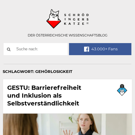
Technisch
SCHRÖDINGER
notwendiges
Feld
für
Recaptcha,
bitte
DER ÖSTERREICHISCHE WISSENSCHAFTSBLOG
ignorieren.
Suchwort
43.000+ Fans
SUCHE
NACH:
SCHLAGWORT:
GEHÖRLOSIGKEIT
GESTU: Barrierefreiheit
und Inklusion als
Selbstverständlichkeit