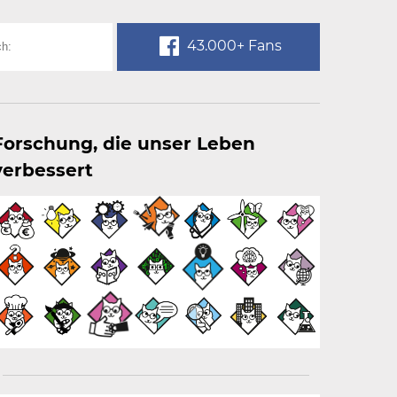
43.000+ Fans
Forschung, die unser Leben
verbessert