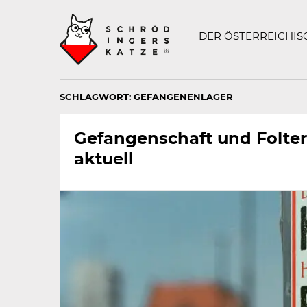
Technisch
SCHRÖDINGERS K
notwendiges
Feld
DER ÖSTERREICHI
für
Recaptcha,
bitte
ignorieren.
SCHLAGWORT:
GEFANGENENLAGER
Gefangenschaft und Folter
aktuell