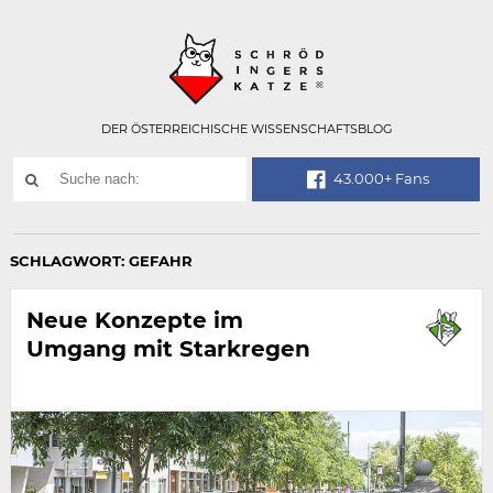
Technisch
SCHRÖDINGER
notwendiges
Feld
für
Recaptcha,
bitte
DER ÖSTERREICHISCHE WISSENSCHAFTSBLOG
ignorieren.
Suchwort
43.000+ Fans
SUCHE
NACH:
SCHLAGWORT:
GEFAHR
Neue Konzepte im
Umgang mit Starkregen