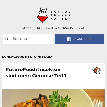
Technisch
SCHRÖDINGER
notwendiges
Feld
für
Recaptcha,
bitte
DER ÖSTERREICHISCHE WISSENSCHAFTSBLOG
ignorieren.
Suchwort
43.000+ Fans
SUCHE
NACH:
SCHLAGWORT:
FUTURE FOOD
FutureFood: Insekten
sind mein Gemüse Teil 1