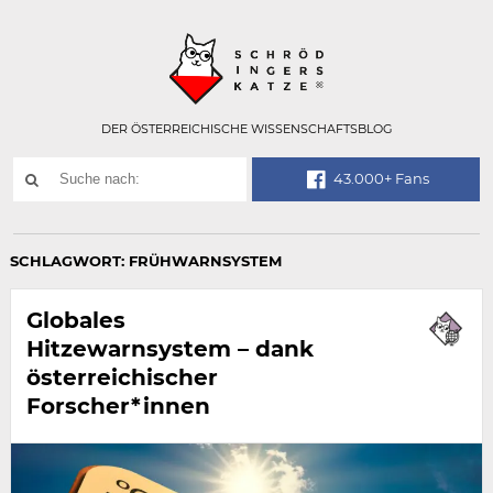
Technisch
SCHRÖDINGER
notwendiges
Feld
für
Recaptcha,
bitte
DER ÖSTERREICHISCHE WISSENSCHAFTSBLOG
ignorieren.
Suchwort
43.000+ Fans
SUCHE
NACH:
SCHLAGWORT:
FRÜHWARNSYSTEM
Globales
Hitzewarnsystem – dank
österreichischer
Forscher*innen