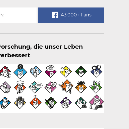
43.000+ Fans
Forschung, die unser Leben
verbessert