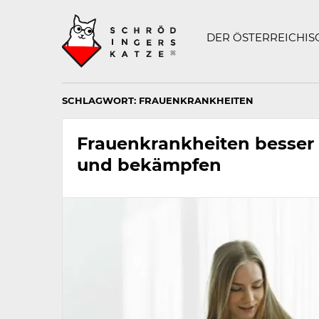
Technisch
SCHRÖDINGERS K
notwendiges
Feld
DER ÖSTERREICHI
für
Recaptcha,
bitte
ignorieren.
SCHLAGWORT:
FRAUENKRANKHEITEN
Frauenkrankheiten besser
und bekämpfen