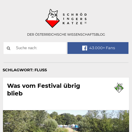
Technisch
SCHRÖDINGER
notwendiges
Feld
für
Recaptcha,
bitte
DER ÖSTERREICHISCHE WISSENSCHAFTSBLOG
ignorieren.
Suchwort
43.000+ Fans
SUCHE
NACH:
SCHLAGWORT:
FLUSS
Was vom Festival übrig
blieb