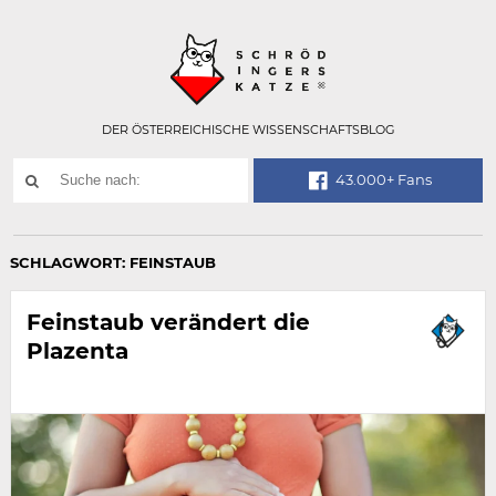
Technisch
SCHRÖDINGER
notwendiges
Feld
für
Recaptcha,
bitte
DER ÖSTERREICHISCHE WISSENSCHAFTSBLOG
ignorieren.
Suchwort
43.000+ Fans
SUCHE
NACH:
SCHLAGWORT:
FEINSTAUB
Feinstaub verändert die
Plazenta