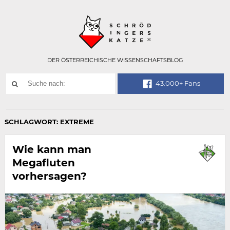
Technisch
SCHRÖDINGER
notwendiges
Feld
für
Recaptcha,
bitte
DER ÖSTERREICHISCHE WISSENSCHAFTSBLOG
ignorieren.
Suchwort
43.000+ Fans
SUCHE
NACH:
SCHLAGWORT:
EXTREME
Wie kann man
Megafluten
vorhersagen?