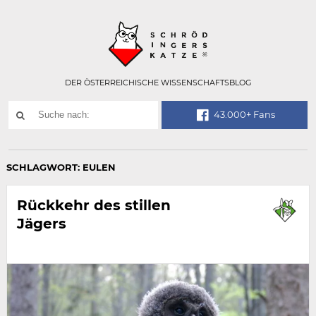
Technisch
SCHRÖDINGER
notwendiges
Feld
für
Recaptcha,
bitte
DER ÖSTERREICHISCHE WISSENSCHAFTSBLOG
ignorieren.
Suchwort
43.000+ Fans
SUCHE
NACH:
SCHLAGWORT:
EULEN
Rückkehr des stillen
Jägers