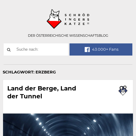
Technisch
SCHRÖDINGER
notwendiges
Feld
für
Recaptcha,
bitte
DER ÖSTERREICHISCHE WISSENSCHAFTSBLOG
ignorieren.
Suchwort
43.000+ Fans
SUCHE
NACH:
SCHLAGWORT:
ERZBERG
Land der Berge, Land
der Tunnel