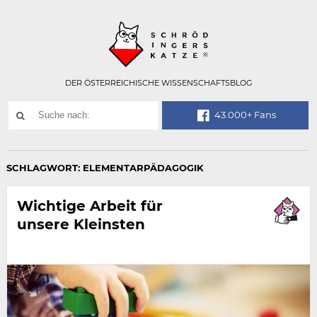
Technisch
SCHRÖDINGER
notwendiges
Feld
für
Recaptcha,
bitte
DER ÖSTERREICHISCHE WISSENSCHAFTSBLOG
ignorieren.
Suchwort
43.000+ Fans
SUCHE
NACH:
SCHLAGWORT:
ELEMENTARPÄDAGOGIK
Wichtige Arbeit für
unsere Kleinsten