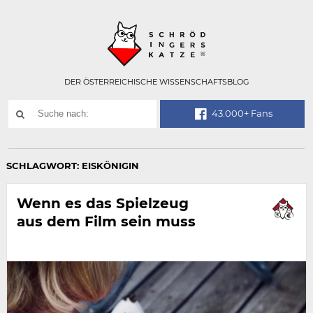
Technisch
SCHRÖDINGER
notwendiges
Feld
für
Recaptcha,
bitte
DER ÖSTERREICHISCHE WISSENSCHAFTSBLOG
ignorieren.
Suchwort
43.000+ Fans
SUCHE
NACH:
SCHLAGWORT:
EISKÖNIGIN
Wenn es das Spielzeug
aus dem Film sein muss