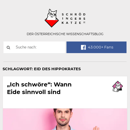
Technisch
SCHRÖDINGER
notwendiges
Feld
für
Recaptcha,
bitte
DER ÖSTERREICHISCHE WISSENSCHAFTSBLOG
ignorieren.
Suchwort
43.000+ Fans
SUCHE
NACH:
SCHLAGWORT:
EID DES HIPPOKRATES
„Ich schwöre“: Wann
Eide sinnvoll sind