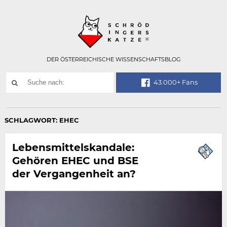
Technisch
SCHRÖDINGER
notwendiges
Feld
für
Recaptcha,
bitte
DER ÖSTERREICHISCHE WISSENSCHAFTSBLOG
ignorieren.
Suchwort
43.000+ Fans
SUCHE
NACH:
SCHLAGWORT:
EHEC
Lebensmittelskandale:
Gehören EHEC und BSE
der Vergangenheit an?