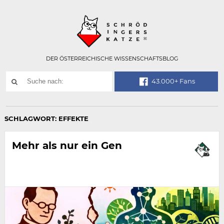
Technisch
SCHRÖDINGER
notwendiges
Feld
für
Recaptcha,
bitte
DER ÖSTERREICHISCHE WISSENSCHAFTSBLOG
ignorieren.
Suchwort
43.000+ Fans
SUCHE
NACH:
SCHLAGWORT:
EFFEKTE
Mehr als nur ein Gen