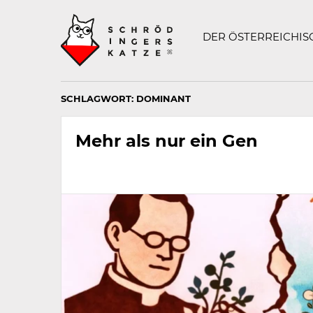
Technisch
SCHRÖDINGERS K
notwendiges
Feld
DER ÖSTERREICHI
für
Recaptcha,
bitte
ignorieren.
SCHLAGWORT:
DOMINANT
Mehr als nur ein Gen