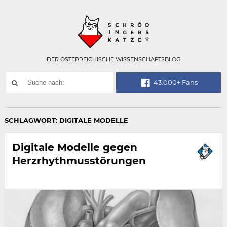
Technisch
SCHRÖDINGER
notwendiges
Feld
für
Recaptcha,
bitte
DER ÖSTERREICHISCHE WISSENSCHAFTSBLOG
ignorieren.
Suchwort
43.000+ Fans
SUCHE
NACH:
SCHLAGWORT:
DIGITALE MODELLE
Digitale Modelle gegen
Herzrhythmusstörungen