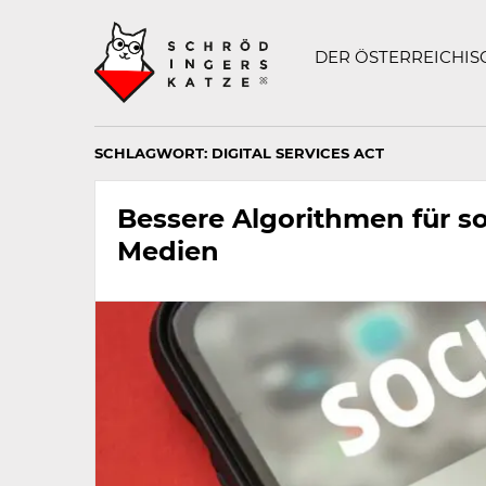
Technisch
SCHRÖDINGERS K
notwendiges
Feld
DER ÖSTERREICHI
für
Recaptcha,
bitte
ignorieren.
SCHLAGWORT:
DIGITAL SERVICES ACT
Bessere Algorithmen für so
Medien