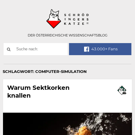
Technisch
SCHRÖDINGER
notwendiges
Feld
für
Recaptcha,
bitte
DER ÖSTERREICHISCHE WISSENSCHAFTSBLOG
ignorieren.
Suchwort
43.000+ Fans
SUCHE
NACH:
SCHLAGWORT:
COMPUTER-SIMULATION
Warum Sektkorken
knallen