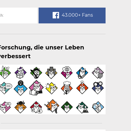
43.000+ Fans
Forschung, die unser Leben
verbessert