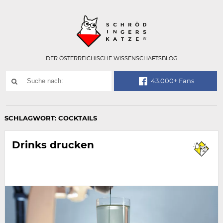
Technisch
SCHRÖDINGER
notwendiges
Feld
für
Recaptcha,
bitte
DER ÖSTERREICHISCHE WISSENSCHAFTSBLOG
ignorieren.
Suchwort
43.000+ Fans
SUCHE
NACH:
SCHLAGWORT:
COCKTAILS
Drinks drucken