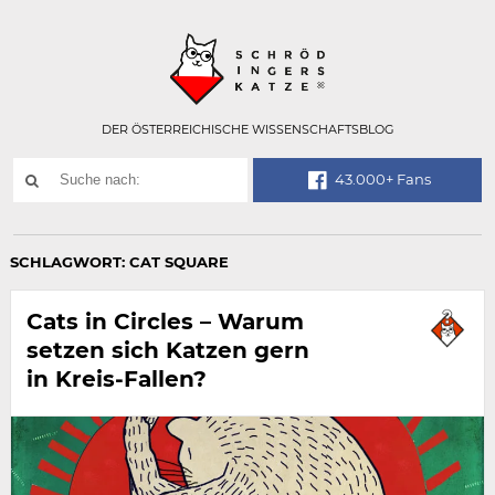
Technisch
SCHRÖDINGER
notwendiges
Feld
für
Recaptcha,
bitte
DER ÖSTERREICHISCHE WISSENSCHAFTSBLOG
ignorieren.
Suchwort
43.000+ Fans
SUCHE
NACH:
SCHLAGWORT:
CAT SQUARE
Cats in Circles – Warum
setzen sich Katzen gern
in Kreis-Fallen?