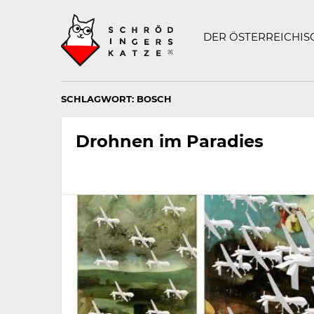
Technisch
SCHRÖDINGERS K
notwendiges
Feld
DER ÖSTERREICHI
für
Recaptcha,
bitte
ignorieren.
SCHLAGWORT:
BOSCH
Drohnen im Paradies