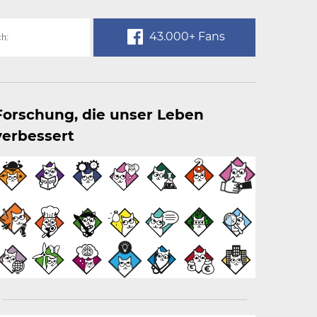
43.000+ Fans
Forschung, die unser Leben
verbessert