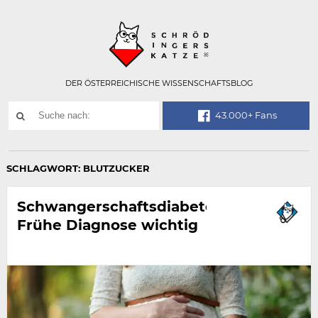
Technisch
SCHRÖDINGER
notwendiges
Feld
für
Recaptcha,
bitte
DER ÖSTERREICHISCHE WISSENSCHAFTSBLOG
ignorieren.
Suchwort
43.000+ Fans
SUCHE
NACH:
SCHLAGWORT:
BLUTZUCKER
Schwangerschaftsdiabetes:
Frühe Diagnose wichtig